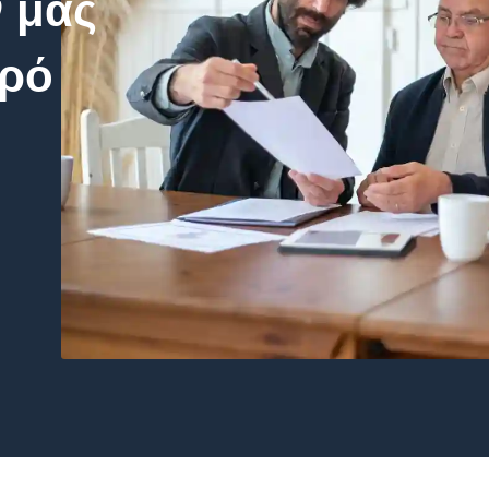
 μας
υρό