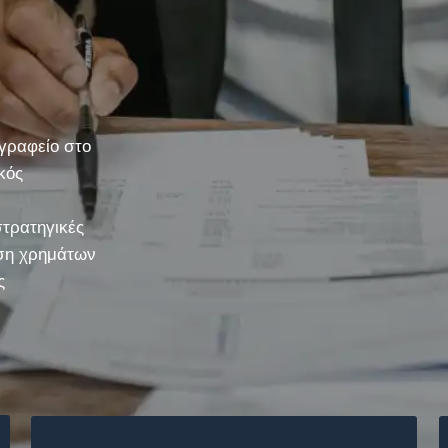
γραφείο στο
κός
στρατηγικές
ηση χρημάτων
ς