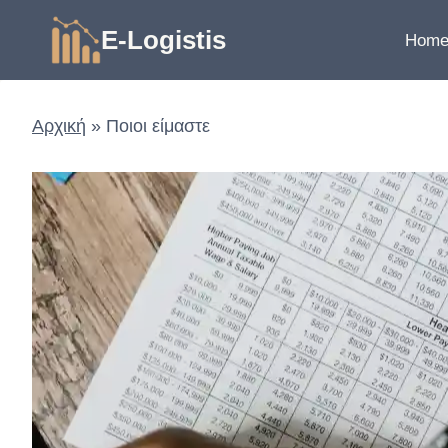
Skip
E-Logistis
to
Hom
content
Αρχική
»
Ποιοι είμαστε