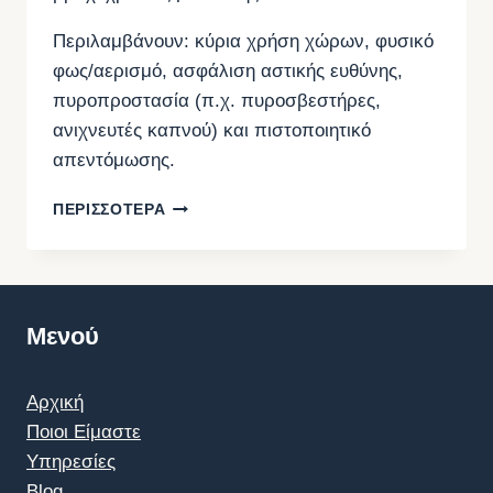
Περιλαμβάνουν: κύρια χρήση χώρων, φυσικό
φως/αερισμό, ασφάλιση αστικής ευθύνης,
πυροπροστασία (π.χ. πυροσβεστήρες,
ανιχνευτές καπνού) και πιστοποιητικό
απεντόμωσης.
ΠΡΟΔΙΑΓΡΑΦΈΣ
ΠΕΡΙΣΣΟΤΕΡΑ
ΑΚΙΝΉΤΩΝ
ΒΡΑΧΥΧΡΌΝΙΑΣ
ΜΊΣΘΩΣΗΣ
ΑΠΌ
1/10/2025
Μενού
–
ΕΓΚΎΚΛΙΟΣ
Αρχική
Ποιοι Είμαστε
Υπηρεσίες
Blog