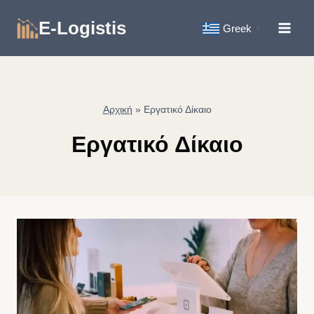
Skip
E-Logistis
to
Greek
▼
content
Αρχική
»
Εργατικό Δίκαιο
Εργατικό Δίκαιο