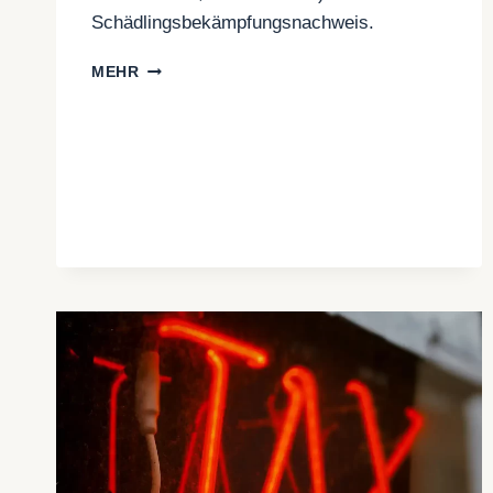
Schädlingsbekämpfungsnachweis.
VORGABEN
MEHR
FÜR
KURZZEITMIETOBJEKTE
AB
1.10.2025
–
RUNDSCHREIBEN