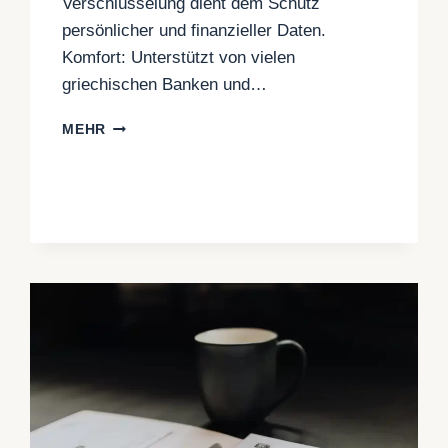
Verschlüsselung dient dem Schutz
persönlicher und finanzieller Daten.
Komfort: Unterstützt von vielen
griechischen Banken und…
EFKA:
MEHR
AKTIVIERUNG
DER
ZAHLUNG
VON
NICHT-
MITARBEITER-
BEITRÄGEN
ÜBER
IRIS