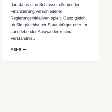
dar, da es eine Schlüsselrolle bei der
Finanzierung verschiedener
Regierungsinitiativen spielt. Ganz gleich,
ob Sie griechischer Staatsbürger oder im
Land lebender Auswanderer sind:
Verständnis…
EINKOMMENSSTEUER
MEHR
IN
GRIECHENLAND:
MELDE-
UND
ZAHLUNGSANWEISUNGEN
FÜR
EXPATRIATES