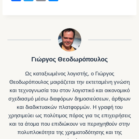
a
wi
m
e
c
tt
ail
ss
e
er
e
b
n
o
g
o
er
Γιώργος Θεοδωρόπουλος
k
Ως καταξιωμένος λογιστής, ο Γιώργος
Θεοδωρόπουλος μοιράζεται την εκτεταμένη γνώση
και τεχνογνωσία του στον λογιστικό και οικονομικό
σχεδιασμό μέσω διαφόρων δημοσιεύσεων, άρθρων
και διαδικτυακών πλατφορμών. Η γραφή του
χρησιμεύει ως πολύτιμος πόρος για τις επιχειρήσεις
και τα άτομα που επιδιώκουν να περιηγηθούν στην
πολυπλοκότητα της χρηματοδότησης και της